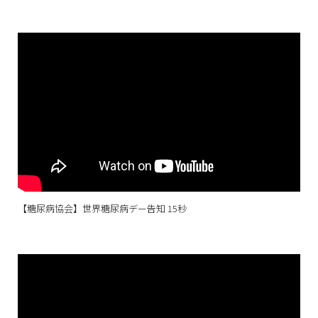
【糖尿病協会】世界糖尿病デー告知 15秒