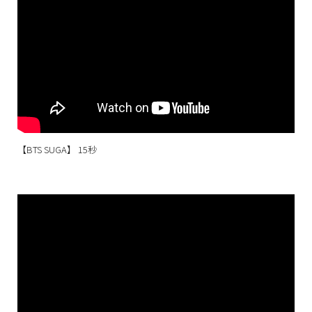
【BTS SUGA】 15秒