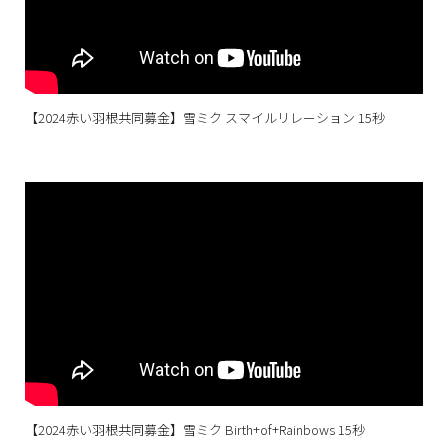
【2024赤い羽根共同募金】雪ミク スマイルリレーション 15秒
【2024赤い羽根共同募金】雪ミク Birth+of+Rainbows 15秒